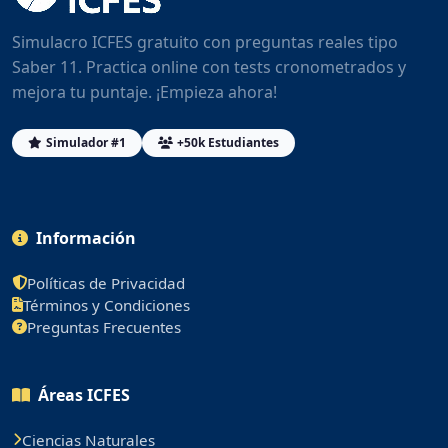
Simulacro ICFES gratuito con preguntas reales tipo
Saber 11. Practica online con tests cronometrados y
mejora tu puntaje. ¡Empieza ahora!
Simulador #1
+50k Estudiantes
Información
Políticas de Privacidad
Términos y Condiciones
Preguntas Frecuentes
Áreas ICFES
Ciencias Naturales