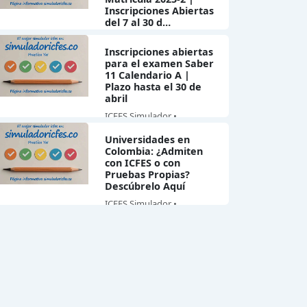
Inscripciones Abiertas
del 7 al 30 d…
ICFES Simulador •
Inscripciones abiertas
25/04/2025
para el examen Saber
11 Calendario A |
Plazo hasta el 30 de
abril
ICFES Simulador •
24/04/2025
Universidades en
Colombia: ¿Admiten
con ICFES o con
Pruebas Propias?
Descúbrelo Aquí
ICFES Simulador •
22/04/2025