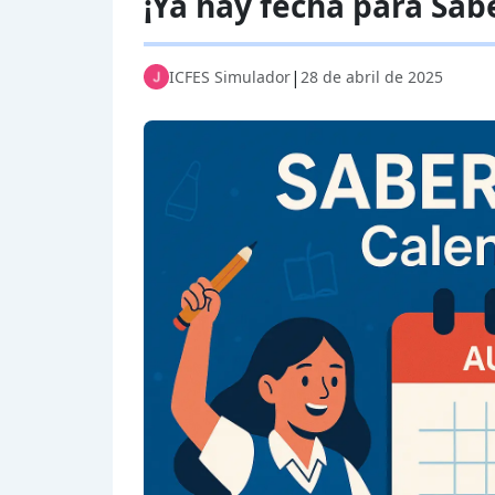
¡Ya hay fecha para Sab
|
ICFES Simulador
28 de abril de 2025