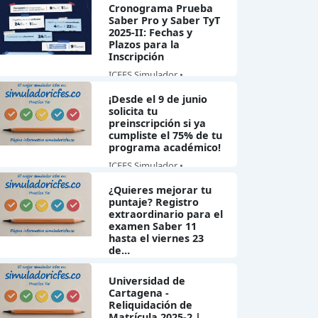
Cronograma Prueba
Saber Pro y Saber TyT
2025-II: Fechas y
Plazos para la
Inscripción
ICFES Simulador •
21/06/2025
¡Desde el 9 de junio
solicita tu
preinscripción si ya
cumpliste el 75% de tu
programa académico!
ICFES Simulador •
10/06/2025
¿Quieres mejorar tu
puntaje? Registro
extraordinario para el
examen Saber 11
hasta el viernes 23
de…
ICFES Simulador •
Universidad de
19/05/2025
Cartagena -
Reliquidación de
Matrícula 2025-2 |