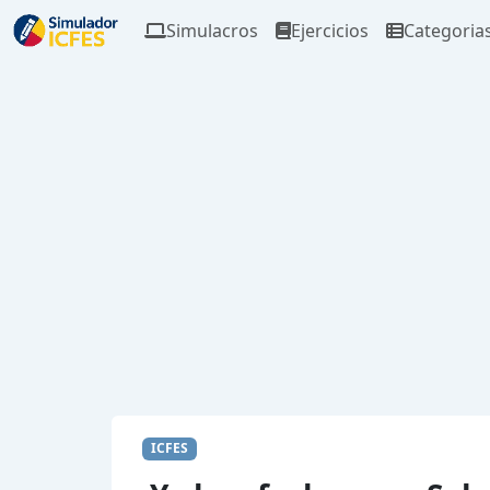
Simulacros
Ejercicios
Categoria
ICFES