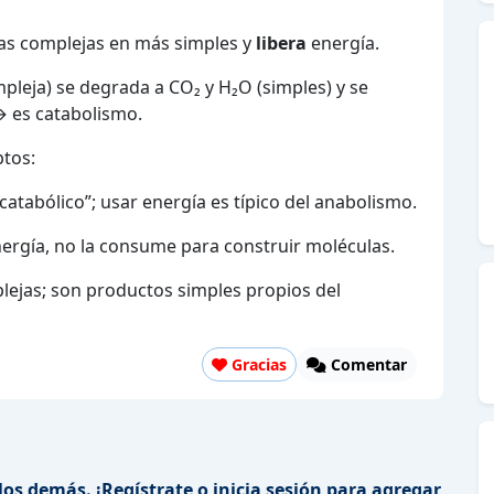
s complejas en más simples y
libera
energía.
mpleja) se degrada a CO₂ y H₂O (simples) y se
→ es catabolismo.
ptos:
atabólico”; usar energía es típico del anabolismo.
nergía, no la consume para construir moléculas.
ejas; son productos simples propios del
Gracias
Comentar
los demás. ¡Regístrate o inicia sesión para agregar