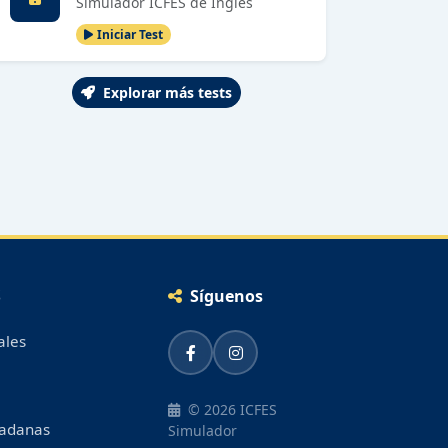
Simulador ICFES de Inglés
Iniciar Test
Explorar más tests
S
Síguenos
ales
© 2026 ICFES
dadanas
Simulador