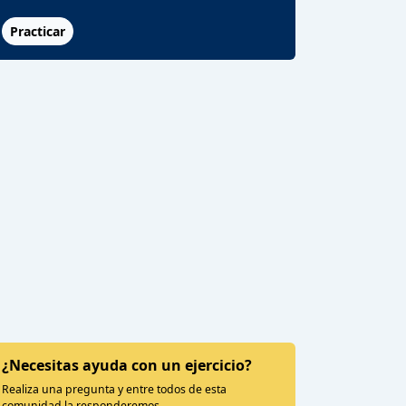
Practicar
¿Necesitas ayuda con un ejercicio?
Realiza una pregunta y entre todos de esta
comunidad la responderemos.