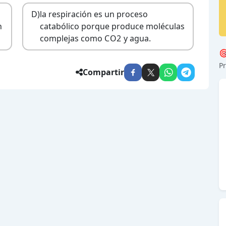
D)
la respiración es un proceso
n
catabólico porque produce moléculas
complejas como
C
O
2
y agua.

Pr
Compartir