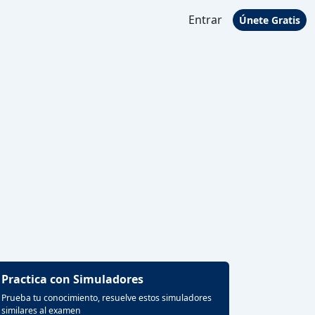
Entrar
Únete Gratis
Practica con Simuladores
Prueba tu conocimiento, resuelve estos simuladores
similares al examen