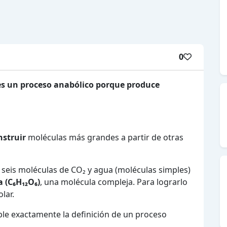
0
 es un proceso anabólico porque produce
nstruir
moléculas más grandes a partir de otras
s, seis moléculas de CO₂ y agua (moléculas simples)
 (C₆H₁₂O₆)
, una molécula compleja. Para lograrlo
lar.
mple exactamente la definición de un proceso