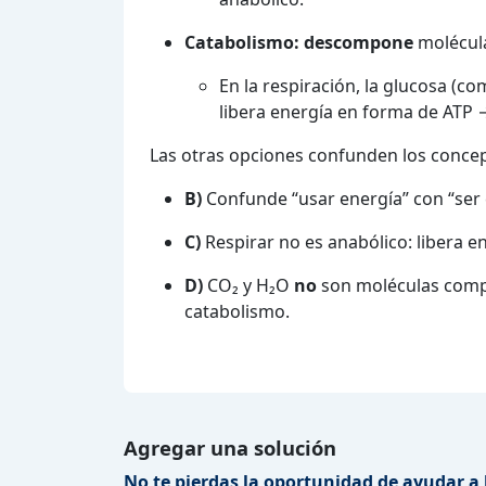
Catabolismo:
descompone
molécula
En la respiración, la glucosa (co
libera energía en forma de ATP 
Las otras opciones confunden los conce
B)
Confunde “usar energía” con “ser c
C)
Respirar no es anabólico: libera e
D)
CO₂ y H₂O
no
son moléculas compl
catabolismo.
Agregar una solución
No te pierdas la oportunidad de ayudar a 