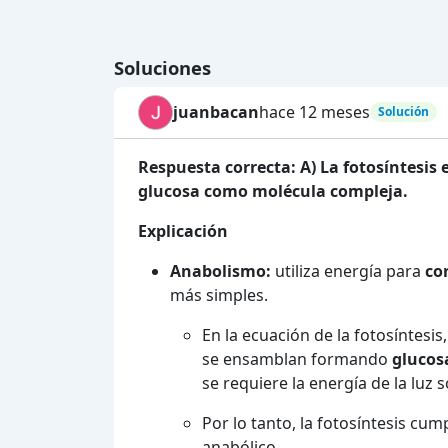
Soluciones
juanbacan
hace 12 meses
Solución
Respuesta correcta: A) La fotosíntesis
glucosa como molécula compleja.
Explicación
Anabolismo:
utiliza energía para
co
más simples.
En la ecuación de la fotosíntesi
se ensamblan formando
glucosa
se requiere la energía de la luz so
Por lo tanto, la fotosíntesis cu
anabólico.