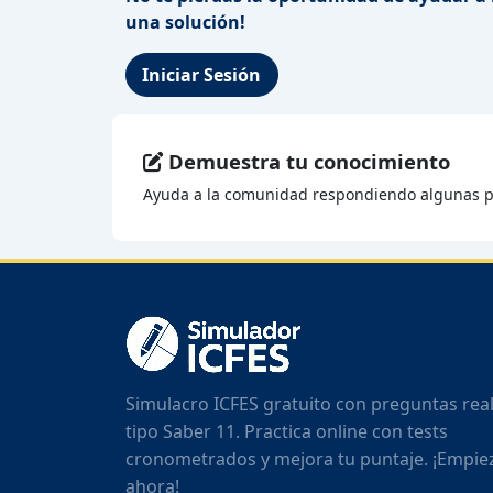
una solución!
Iniciar Sesión
Demuestra tu conocimiento
Ayuda a la comunidad respondiendo algunas p
Simulacro ICFES gratuito con preguntas rea
tipo Saber 11. Practica online con tests
cronometrados y mejora tu puntaje. ¡Empie
ahora!