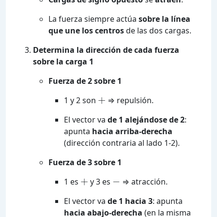
La fuerza siempre actúa
sobre la línea
que une los centros
de las dos cargas.
Determina la dirección de cada fuerza
sobre la carga 1
Fuerza de 2 sobre 1
+
1 y 2 son
⇒ repulsión.
El vector va
de 1 alejándose de 2
:
apunta
hacia arriba-derecha
(dirección contraria al lado 1-2).
Fuerza de 3 sobre 1
+
−
1 es
y 3 es
⇒ atracción.
El vector va
de 1 hacia 3
: apunta
hacia abajo-derecha
(en la misma