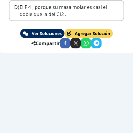
D)
El
P
4
, porque su masa molar es casi el
doble que la del
C
l
2
.
Ver Soluciones
Agregar Solución
Compartir