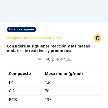
Sin subcategorias
Pregunta de:
Ciencias Naturales
Considere la siguiente reacción y las masas
molares de reactivos y productos:
P
4
+
6
C
l
2
→
4
P
C
l
3
Compuesto
Masa molar (g/mol)
P4
124
Cl2
70
PCl3
137