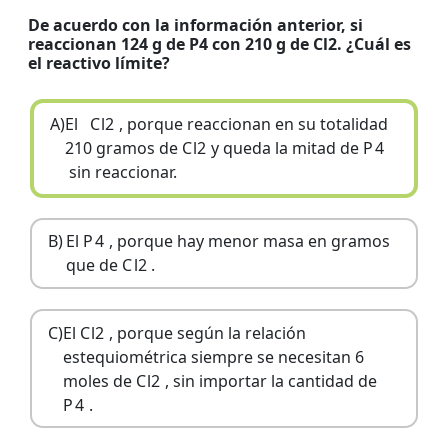
De acuerdo con la información anterior, si
reaccionan 124 g de P4 con 210 g de Cl2. ¿Cuál es
el reactivo límite?
A)
El
C
l
2
, porque reaccionan en su totalidad
210 gramos de
C
l
2
y queda la mitad de
P
4
sin reaccionar.
B)
El
P
4
, porque hay menor masa en gramos
que de
C
l
2
.
C)
El
C
l
2
, porque según la relación
estequiométrica siempre se necesitan 6
moles de
C
l
2
, sin importar la cantidad de
P
4
.