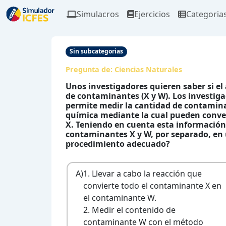
Simulacros
Ejercicios
Categoria
Sin subcategorias
Pregunta de:
Ciencias Naturales
Unos investigadores quieren saber si el
de contaminantes (X y W). Los investi
permite medir la cantidad de contamina
química mediante la cual pueden conve
X. Teniendo en cuenta esta información, 
contaminantes X y W, por separado, en u
procedimiento adecuado?
A)
1. Llevar a cabo la reacción que
convierte todo el contaminante X en
el contaminante W.
2. Medir el contenido de
contaminante W con el método