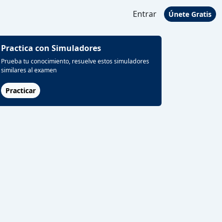
Entrar
Únete Gratis
Practica con Simuladores
Prueba tu conocimiento, resuelve estos simuladores
similares al examen
Practicar