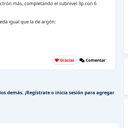
electrón más, completando el subnivel 3p con 6
ueda igual que la de argón:
s^2\,3p^6}.
Gracias
Comentar
los demás. ¡Regístrate o inicia sesión para agregar