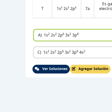
Es g
T
1s² 2s² 2p⁵
7a
electr
2
2
6
2
6
A)
1s
2s
2p
3s
3p
2
2
6
2
6
2
C)
1s
2s
2p
3s
3p
4s
Ver Soluciones
Agregar Solución