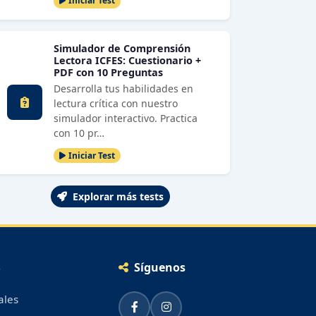
Iniciar Test
Simulador de Comprensión
Lectora ICFES: Cuestionario +
PDF con 10 Preguntas
Desarrolla tus habilidades en
lectura crítica con nuestro
simulador interactivo. Practica
con 10 pr…
Iniciar Test
Explorar más tests
S
Síguenos
ales