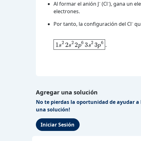
Al formar el anión J⁻ (Cl⁻), gana un 
electrones.
Por tanto, la configuración del Cl⁻ q
\boxed{1s^2\,2s^2\,2p^6\,3
Agregar una solución
No te pierdas la oportunidad de ayudar a 
una solución!
Iniciar Sesión