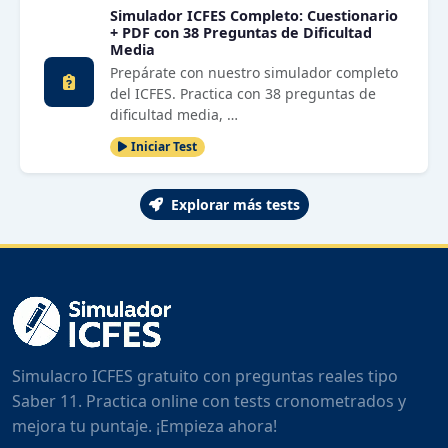
Simulador ICFES Completo: Cuestionario
+ PDF con 38 Preguntas de Dificultad
Media
Prepárate con nuestro simulador completo
del ICFES. Practica con 38 preguntas de
dificultad media, …
Iniciar Test
Explorar más tests
Simulacro ICFES gratuito con preguntas reales tipo
Saber 11. Practica online con tests cronometrados y
mejora tu puntaje. ¡Empieza ahora!