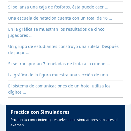
Si se lanza una caja de fósforos, ésta puede caer …
Una escuela de natación cuenta con un total de 16 …
En la gráfica se muestran los resultados de cinco
jugadores …
Un grupo de estudiantes construyó una ruleta. Después
de jugar …
Si se transportan 7 toneladas de fruta a la ciudad …
La gráfica de la figura muestra una sección de una …
El sistema de comunicaciones de un hotel utiliza los
dígitos …
Practica con Simuladores
Prueba tu conocimiento, resuelve estos simuladores similares al
examen