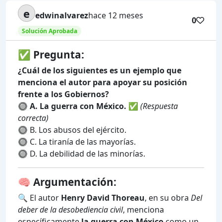
e
edwinalvarez
hace 12 meses
0
Solución Aprobada
✅ Pregunta:
¿Cuál de los siguientes es un ejemplo que
menciona el autor para apoyar su posición
frente a los Gobiernos?
🔘
A. La guerra con México.
✅
(Respuesta
correcta)
🔘 B. Los abusos del ejército.
🔘 C. La tiranía de las mayorías.
🔘 D. La debilidad de las minorías.
🧠 Argumentación:
🔍 El autor
Henry David Thoreau
, en su obra
Del
deber de la desobediencia civil
, menciona
específicamente
la guerra con México
como un