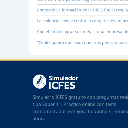
Contexto: La formación de la URSS fue el resul
La violencia sexual contra las mujeres es un 
Con el fin de lograr sus metas, una empresa d
“Cualesquiera que sean nuestras penas o nuest
Simulacro ICFES gratuito con preguntas rea
tipo Saber 11. Practica online con tests
cronometrados y mejora tu puntaje. ¡Empie
ahora!