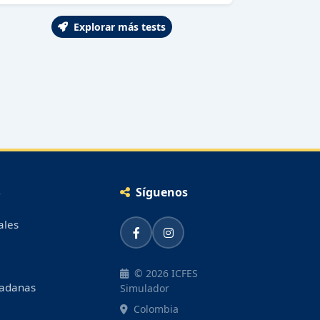
Explorar más tests
S
Síguenos
ales
© 2026 ICFES
dadanas
Simulador
Colombia