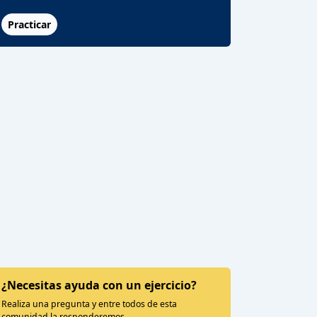
Practicar
¿Necesitas ayuda con un ejercicio?
Realiza una pregunta y entre todos de esta
comunidad la responderemos.