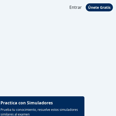
Entrar
Únete Gratis
Practica con Simuladores
Prueba tu conocimiento, resuelve estos simuladores
similares al examen