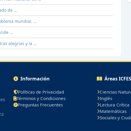
tado de …
problema mundial. …
ecide …
ras alegrías y la …
Información
Áreas ICFE
Políticas de Privacidad
Ciencias Natur
Términos y Condiciones
Inglés
les
Preguntas Frecuentes
Lectura Crítica
Matemáticas
za
Sociales y Ciu