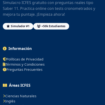
Simulacro ICFES gratuito con preguntas reales tipo
Saber 11. Practica online con tests cronometrados y
mejora tu puntaje. ¡Empieza ahora!
Simulador #1
+50k Estudiantes
Información
Políticas de Privacidad
Términos y Condiciones
Preguntas Frecuentes
Áreas ICFES
Ciencias Naturales
Inglés