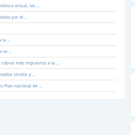
ómico actual, las …
ntada por el …
 la …
e se …
 cobrar más impuestos a la …
stados Unidos y …
un Plan nacional de …