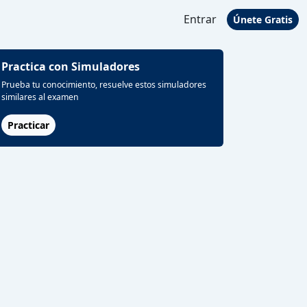
Entrar
Únete Gratis
Practica con Simuladores
Prueba tu conocimiento, resuelve estos simuladores
similares al examen
Practicar