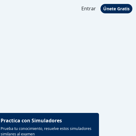
Entrar
Únete Gratis
Practica con Simuladores
Prueba tu conocimiento, resuelve estos simuladores
similares al examen