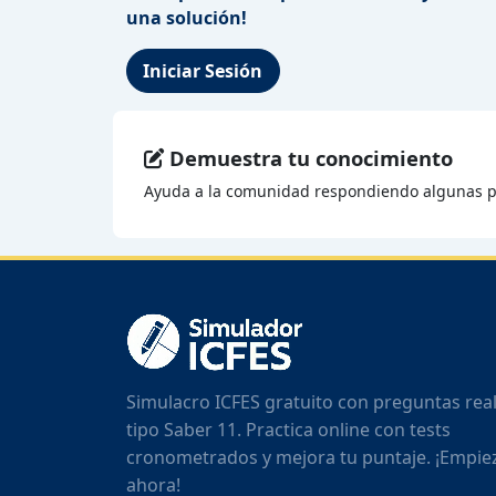
una solución!
Iniciar Sesión
Demuestra tu conocimiento
Ayuda a la comunidad respondiendo algunas p
Simulacro ICFES gratuito con preguntas rea
tipo Saber 11. Practica online con tests
cronometrados y mejora tu puntaje. ¡Empie
ahora!