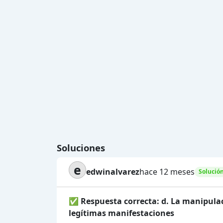
Soluciones
e
edwinalvarez
hace 12 meses
Solució
✅
Respuesta correcta: d. La manipulaci
legítimas manifestaciones