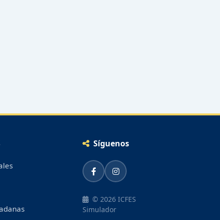
S
Síguenos
ales
© 2026 ICFES
dadanas
Simulador