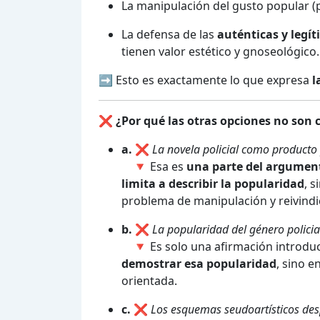
La manipulación del gusto popular (p
La defensa de las
auténticas y legít
tienen valor estético y gnoseológico.
➡️ Esto es exactamente lo que expresa
l
❌
¿Por qué las otras opciones no son 
a.
❌
La novela policial como producto 
🔻 Esa es
una parte del argumen
limita a describir la popularidad
, 
problema de manipulación y reivindi
b.
❌
La popularidad del género policia
🔻 Es solo una afirmación introduc
demostrar esa popularidad
, sino 
orientada.
c.
❌
Los esquemas seudoartísticos desp