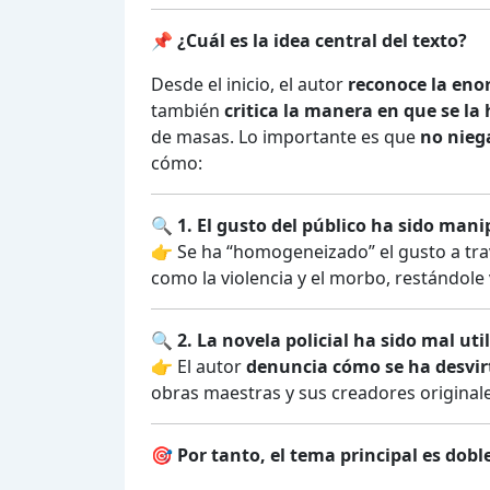
📌
¿Cuál es la idea central del texto?
Desde el inicio, el autor
reconoce la enor
también
critica la manera en que se la
de masas. Lo importante es que
no niega
cómo:
🔍
1. El gusto del público ha sido man
👉 Se ha “homogeneizado” el gusto a tr
como la violencia y el morbo, restándole 
🔍
2. La novela policial ha sido mal uti
👉 El autor
denuncia cómo se ha desvir
obras maestras y sus creadores origina
🎯
Por tanto, el tema principal es dobl