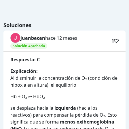
Soluciones
juanbacan
hace 12 meses
1
Solución Aprobada
Respuesta: C
Explicación:
Al disminuir la concentración de O₂ (condición de
hipoxia en altura), el equilibrio
Hb + O₂ ⇌ HbO₂
se desplaza hacia la
izquierda
(hacia los
reactivos) para compensar la pérdida de O₂. Esto
significa que se forma
menos oxihemoglobina
(HbO₂)
y, por tanto, se reduce su aporte de O₂ a