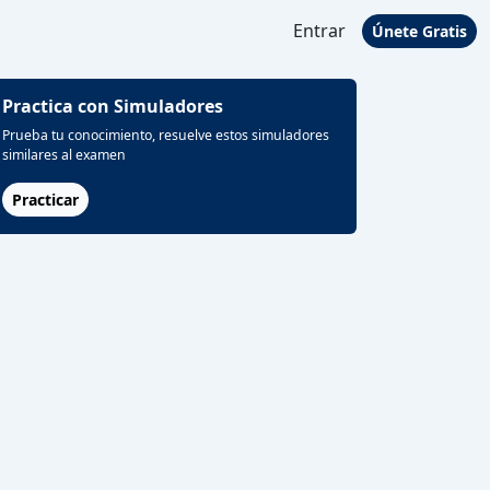
Entrar
Únete Gratis
Practica con Simuladores
Prueba tu conocimiento, resuelve estos simuladores
similares al examen
Practicar