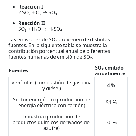
Reacción I
2 SO₂ + O₂ → SO₃
Reacción II
SO₃ + H₂O → H₂SO₄
Las emisiones de SO₂ provienen de distintas
fuentes. En la siguiente tabla se muestra la
contribución porcentual anual de diferentes
fuentes humanas de emisión de SO₂:
SO₂ emitido
Fuentes
anualmente
Vehículos (combustión de gasolina
4 %
y diésel)
Sector energético (producción de
51 %
energía eléctrica con carbón)
Industria (producción de
productos químicos derivados del
30 %
azufre)