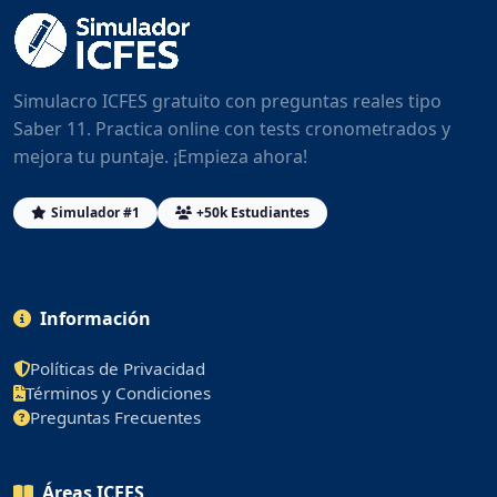
Simulacro ICFES gratuito con preguntas reales tipo
Saber 11. Practica online con tests cronometrados y
mejora tu puntaje. ¡Empieza ahora!
Simulador #1
+50k Estudiantes
Información
Políticas de Privacidad
Términos y Condiciones
Preguntas Frecuentes
Áreas ICFES