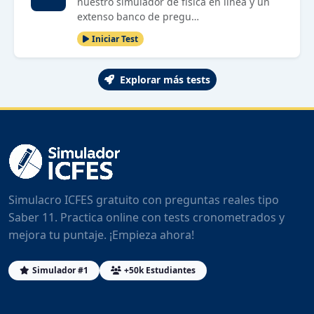
nuestro simulador de física en línea y un
extenso banco de pregu…
Iniciar Test
Explorar más tests
Simulacro ICFES gratuito con preguntas reales tipo
Saber 11. Practica online con tests cronometrados y
mejora tu puntaje. ¡Empieza ahora!
Simulador #1
+50k Estudiantes