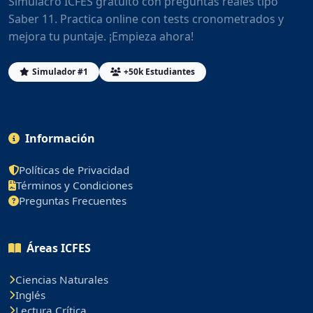
Simulacro ICFES gratuito con preguntas reales tipo
Saber 11. Practica online con tests cronometrados y
mejora tu puntaje. ¡Empieza ahora!
Simulador #1
+50k Estudiantes
Información
Políticas de Privacidad
Términos y Condiciones
Preguntas Frecuentes
Áreas ICFES
Ciencias Naturales
Inglés
Lectura Crítica