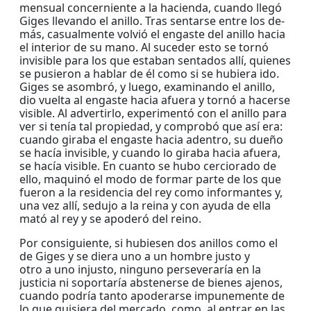
mensual concerniente a la hacienda, cuando llegó
Giges llevando el anillo. Tras sentarse entre los de-
más, casualmente volvió el engaste del anillo hacia
el interior de su mano. Al suceder esto se tornó
invisible para los que estaban sentados allí, quienes
se pusieron a hablar de él como si se hubiera ido.
Giges se asombró, y luego, examinando el anillo,
dio vuelta al engaste hacia afuera y tornó a hacerse
visible. Al advertirlo, experimentó con el anillo para
ver si tenía tal propiedad, y comprobó que así era:
cuando giraba el engaste hacia adentro, su dueño
se hacía invisible, y cuando lo giraba hacia afuera,
se hacía visible. En cuanto se hubo cerciorado de
ello, maquinó el modo de formar parte de los que
fueron a la residencia del rey como informantes y,
una vez allí, sedujo a la reina y con ayuda de ella
mató al rey y se apoderó del reino.
Por consiguiente, si hubiesen dos anillos como el
de Giges y se diera uno a un hombre justo y
otro a uno injusto, ninguno perseveraría en la
justicia ni soportaría abstenerse de bienes ajenos,
cuando podría tanto apoderarse impunemente de
lo que quisiera del mercado, como, al entrar en las