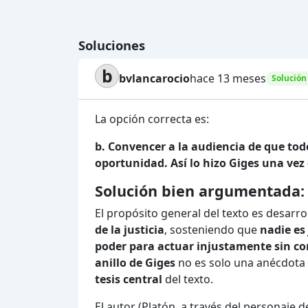
Soluciones
b
bvlancarocio
hace 13 meses
Solución
La opción correcta es:
b. Convencer a la audiencia de que to
oportunidad. Así lo hizo Giges una vez 
Solución bien argumentada:
El propósito general del texto es desarro
de la justicia
, sosteniendo que
nadie es
poder para actuar injustamente sin c
anillo de Giges
no es solo una anécdota 
tesis central
del texto.
El autor (Platón, a través del personaje