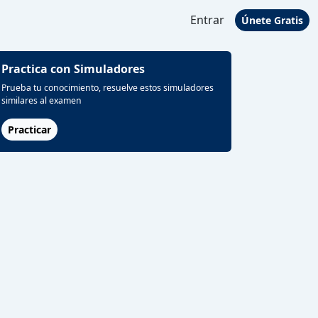
Entrar
Únete Gratis
Practica con Simuladores
Prueba tu conocimiento, resuelve estos simuladores
similares al examen
Practicar