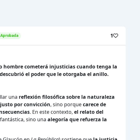
1
 Aprobada
do hombre cometerá injusticias cuando tenga la
descubrió el poder que le otorgaba el anillo.
llar una
reflexión filosófica sobre la naturaleza
 justo por convicción
, sino porque
carece de
onsecuencias
. En este contexto,
el relato del
fantástica, sino una
alegoría que refuerza la
 de Glaucón en
La República
) sostiene que
la justicia