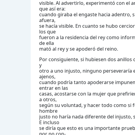
visible. Al advertirlo, experimentó con el 
que así era:
cuando giraba el engaste hacia adentro, su
afuera,
se hacía visible. En cuanto se hubo cerci
los que
fueron a la residencia del rey como informa
de ella
mató al rey y se apoderó del reino.
Por consiguiente, si hubiesen dos anillos
y
otro a uno injusto, ninguno perseveraría e
ajenos,
cuando podría tanto apoderarse impuneme
entrar en las
casas, acostarse con la mujer que prefirie
a otros,
según su voluntad, y hacer todo como si fu
hombre
justo no haría nada diferente del injust
E incluso
se diría que esto es una importante prueba
por no con-