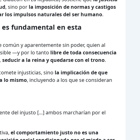
tud
, sino por
la imposición de normas y castigos
lar los impulsos naturales del ser humano
.
s es fundamental en esta
e común y aparentemente sin poder, quien al
isible —y por lo tanto
libre de toda consecuencia
, seducir a la reina y quedarse con el trono
.
omete injusticias, sino
la implicación de que
ía lo mismo
, incluyendo a los que se consideran
ente del injusto […] ambos marcharían por el
tiva,
el comportamiento justo no es una
osición social condicionada por el miedo a ser