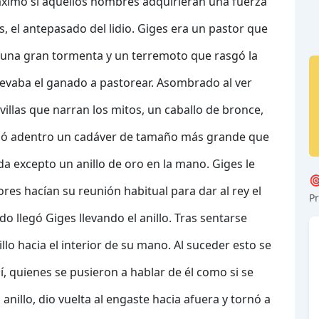
máximo si aquellos hombres adquirieran una fuerza
s, el antepasado del lidio. Giges era un pastor que
o una gran tormenta y un terremoto que rasgó la
levaba el ganado a pastorear. Asombrado al ver
villas que narran los mitos, un caballo de bronce,
ivisó adentro un cadáver de tamaño más grande que
a excepto un anillo de oro en la mano. Giges le

tores hacían su reunión habitual para dar al rey el
Pr
 llegó Giges llevando el anillo. Tras sentarse
llo hacia el interior de su mano. Al suceder esto se
lí, quienes se pusieron a hablar de él como si se
nillo, dio vuelta al engaste hacia afuera y tornó a