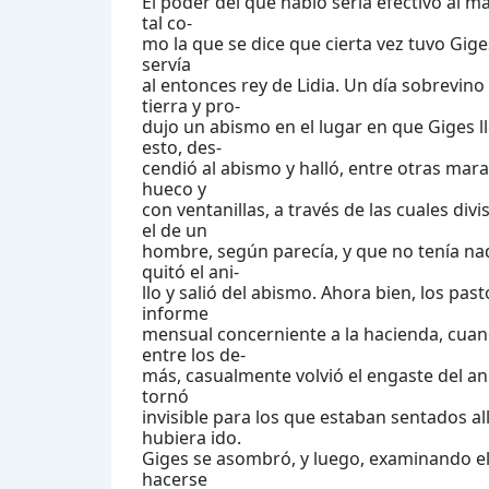
El poder del que hablo sería efectivo al 
tal co-
mo la que se dice que cierta vez tuvo Gige
servía
al entonces rey de Lidia. Un día sobrevin
tierra y pro-
dujo un abismo en el lugar en que Giges l
esto, des-
cendió al abismo y halló, entre otras mara
hueco y
con ventanillas, a través de las cuales d
el de un
hombre, según parecía, y que no tenía nad
quitó el ani-
llo y salió del abismo. Ahora bien, los pas
informe
mensual concerniente a la hacienda, cuando
entre los de-
más, casualmente volvió el engaste del ani
tornó
invisible para los que estaban sentados al
hubiera ido.
Giges se asombró, y luego, examinando el a
hacerse