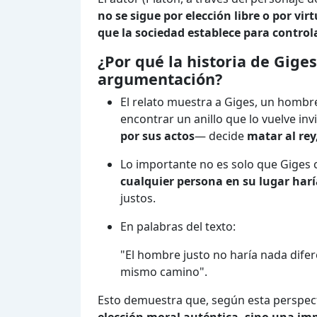
no se sigue por elección libre o por vir
que la sociedad establece para contro
¿Por qué la historia de Gige
argumentación?
El relato muestra a Giges, un hombr
encontrar un anillo que lo vuelve inv
por sus actos
— decide
matar al rey
Lo importante no es solo que Giges c
cualquier persona en su lugar har
justos.
En palabras del texto:
"El hombre justo no haría nada difer
mismo camino".
Esto demuestra que, según esta perspec
elección moral auténtica, sino una imp