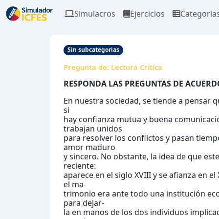
Simulacros
Ejercicios
Categoria
Sin subcategorias
Pregunta de:
Lectura Crítica
RESPONDA LAS PREGUNTAS DE ACUERD
En nuestra sociedad, se tiende a pensar qu
si
hay confianza mutua y buena comunicació
trabajan unidos
para resolver los conflictos y pasan tiem
amor maduro
y sincero. No obstante, la idea de que est
reciente:
aparece en el siglo XVIII y se afianza en 
el ma-
trimonio era ante todo una institución e
para dejar-
la en manos de los dos individuos implica