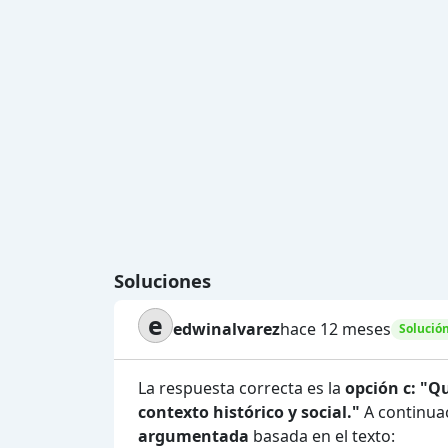
Soluciones
e
edwinalvarez
hace 12 meses
Solució
La respuesta correcta es la
opción c: "Q
contexto histórico y social."
A continua
argumentada
basada en el texto: