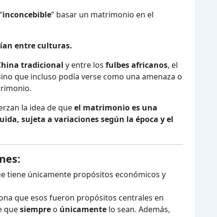
“
inconcebible
” basar un matrimonio en el
an entre culturas.
China tradicional
y entre los
fulbes africanos
, el
 sino que incluso podía verse como una amenaza o
trimonio.
uerzan la idea de que
el matrimonio es una
uida, sujeta a variaciones según la época y el
nes:
ue tiene únicamente propósitos económicos y
ona que esos fueron propósitos centrales en
ce que
siempre
o
únicamente
lo sean. Además,