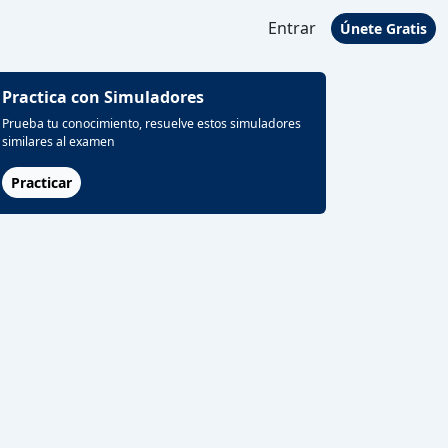
Entrar
Únete Gratis
Practica con Simuladores
Prueba tu conocimiento, resuelve estos simuladores
similares al examen
Practicar