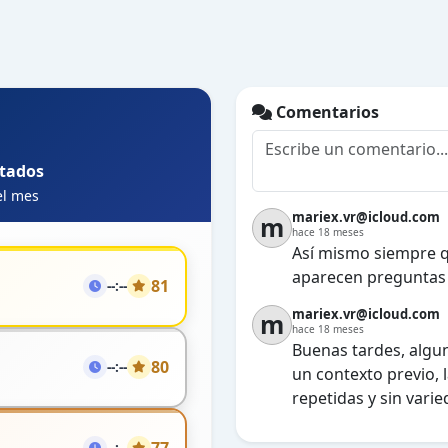
Comentarios
ltados
el mes
mariex.vr@icloud.com
m
hace 18 meses
Así mismo siempre q
aparecen preguntas r
81
--:--
mariex.vr@icloud.com
m
hace 18 meses
Buenas tardes, algu
80
--:--
un contexto previo, 
repetidas y sin varie
--:--