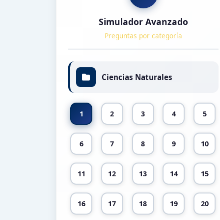
Simulador Avanzado
Preguntas por categoría
Ciencias Naturales
1
2
3
4
5
6
7
8
9
10
11
12
13
14
15
16
17
18
19
20