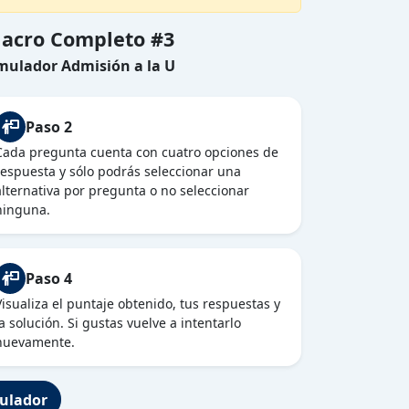
lacro Completo #3
imulador Admisión a la U
Paso 2
Cada pregunta cuenta con cuatro opciones de
respuesta y sólo podrás seleccionar una
alternativa por pregunta o no seleccionar
ninguna.
Paso 4
Visualiza el puntaje obtenido, tus respuestas y
la solución. Si gustas vuelve a intentarlo
nuevamente.
ulador