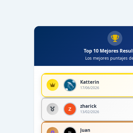
Top 10 Mejores Resu
Los mejores puntajes d
Katterin
17/06/2026
zharick
13/02/2026
Juan