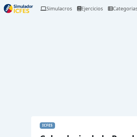
Simulacros
Ejercicios
Categoria
ICFES