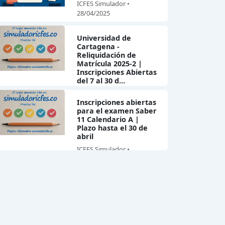
ICFES Simulador •
28/04/2025
Universidad de
Cartagena -
Reliquidación de
Matrícula 2025-2 |
Inscripciones Abiertas
del 7 al 30 d…
ICFES Simulador •
Inscripciones abiertas
25/04/2025
para el examen Saber
11 Calendario A |
Plazo hasta el 30 de
abril
ICFES Simulador •
24/04/2025