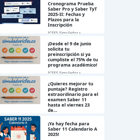
Cronograma Prueba
Saber Pro y Saber TyT
2025-II: Fechas y
Plazos para la
Inscripción
ICFES Simulador •
21/06/2025
¡Desde el 9 de junio
solicita tu
preinscripción si ya
cumpliste el 75% de tu
programa académico!
ICFES Simulador •
10/06/2025
¿Quieres mejorar tu
puntaje? Registro
extraordinario para el
examen Saber 11
hasta el viernes 23
de…
ICFES Simulador •
¡Ya hay fecha para
19/05/2025
Saber 11 Calendario A
2025!