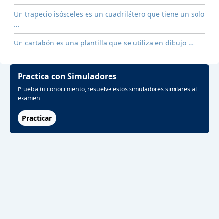
Un trapecio isósceles es un cuadrilátero que tiene un solo
…
Un cartabón es una plantilla que se utiliza en dibujo …
Practica con Simuladores
Prueba tu conocimiento, resuelve estos simuladores similares al
examen
Practicar