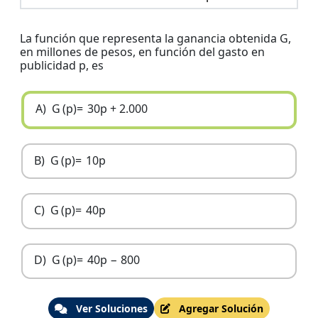
La función que representa la ganancia obtenida G,
en millones de pesos, en función del gasto en
publicidad p, es
A)
G
(
p
)
=
30
p
+
2.000
B)
G
(
p
)
=
10
p
C)
G
(
p
)
=
40
p
D)
G
(
p
)
=
40
p
−
800
Ver Soluciones
Agregar Solución