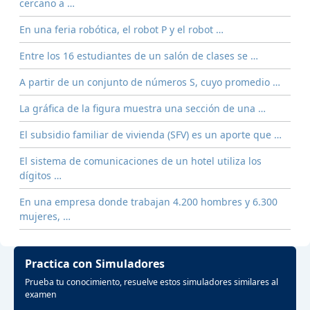
cercano a …
En una feria robótica, el robot P y el robot …
Entre los 16 estudiantes de un salón de clases se …
A partir de un conjunto de números S, cuyo promedio …
La gráfica de la figura muestra una sección de una …
El subsidio familiar de vivienda (SFV) es un aporte que …
El sistema de comunicaciones de un hotel utiliza los
dígitos …
En una empresa donde trabajan 4.200 hombres y 6.300
mujeres, …
Practica con Simuladores
Prueba tu conocimiento, resuelve estos simuladores similares al
examen