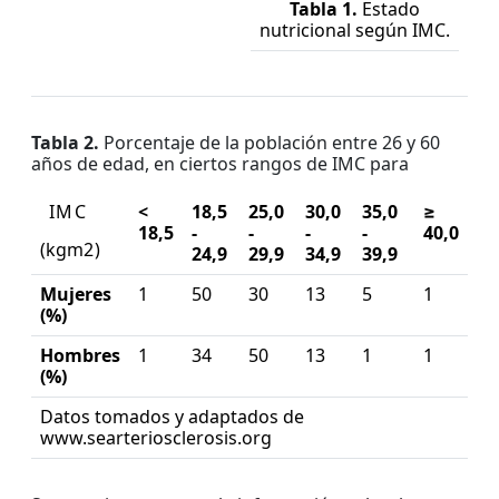
Tabla 1.
Estado
nutricional según IMC.
Tabla 2.
Porcentaje de la población entre 26 y 60
años de edad, en ciertos rangos de IMC para
I
M
C
<
18,5
25,0
30,0
35,0
≥
18,5
-
-
-
-
40,0
(
k
g
m
2
)
24,9
29,9
34,9
39,9
Mujeres
1
50
30
13
5
1
(%)
Hombres
1
34
50
13
1
1
(%)
Datos tomados y adaptados de
www.searteriosclerosis.org