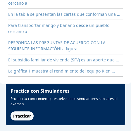
cercano a …
En la tabla se presentan las cartas que conforman una …
Para transportar mango y banano desde un pueblo
cercano a …
RESPONDA LAS PREGUNTAS DE ACUERDO CON LA
SIGUIENTE INFORMACIÓNLa figura …
El subsidio familiar de vivienda (SFV) es un aporte que …
La gráfica 1 muestra el rendimiento del equipo K en …
Practica con Simuladores
Prueba tu conocimiento, resuelve estos simuladores similares al
examen
Practicar