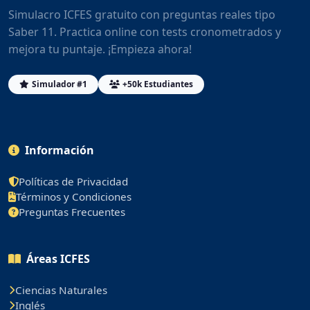
Simulacro ICFES gratuito con preguntas reales tipo
Saber 11. Practica online con tests cronometrados y
mejora tu puntaje. ¡Empieza ahora!
Simulador #1
+50k Estudiantes
Información
Políticas de Privacidad
Términos y Condiciones
Preguntas Frecuentes
Áreas ICFES
Ciencias Naturales
Inglés