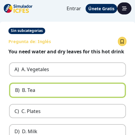
Entrar
Únete Gratis
Sin subcategorias
Pregunta de:
Inglés
You need water and dry leaves for this hot drink
A)
A. Vegetales
B)
B. Tea
C)
C. Plates
D)
D. Milk