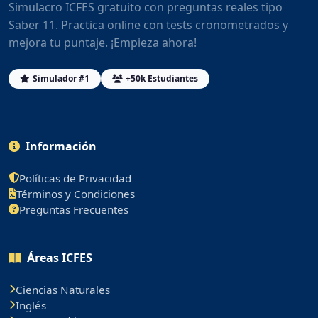
Simulacro ICFES gratuito con preguntas reales tipo
Saber 11. Practica online con tests cronometrados y
mejora tu puntaje. ¡Empieza ahora!
Simulador #1
+50k Estudiantes
Información
Políticas de Privacidad
Términos y Condiciones
Preguntas Frecuentes
Áreas ICFES
Ciencias Naturales
Inglés