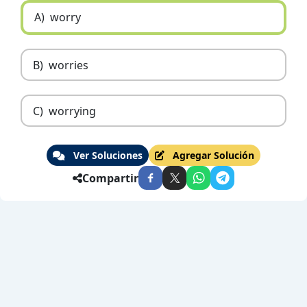
A)
worry
B)
worries
C)
worrying
Ver Soluciones
Agregar Solución
Compartir