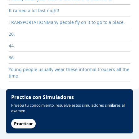
It rained a lot last night!
TRANSPORTATIONMany people fly on it to go to a place.
20.
44.
36.
Young people usually wear these informal trousers all the
time
Practica con Simuladores
Prueba tu conocimiento, resuelve estos simuladores similares al
examen
Practicar