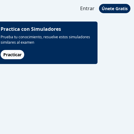
Entrar
Únete Gratis
Practica con Simuladores
Prueba tu conocimiento, resuelve estos simuladores
similares al examen
Practicar