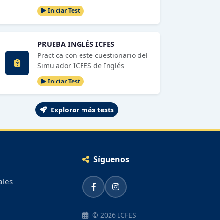
Iniciar Test
PRUEBA INGLÉS ICFES
Practica con este cuestionario del
Simulador ICFES de Inglés
Iniciar Test
Explorar más tests
S
Síguenos
ales
© 2026 ICFES