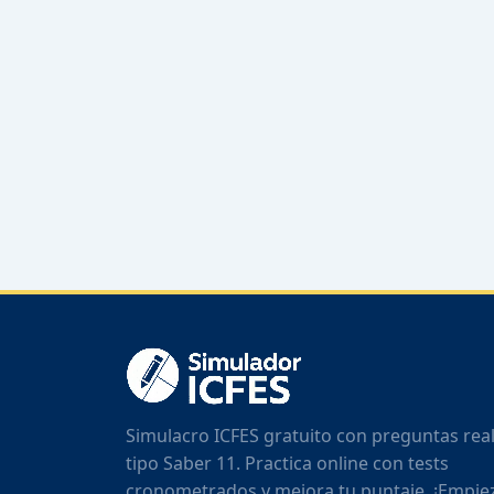
Simulacro ICFES gratuito con preguntas rea
tipo Saber 11. Practica online con tests
cronometrados y mejora tu puntaje. ¡Empie