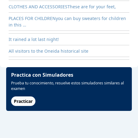
CLOTHES AND ACCESSORIESThese are for your feet,
PLACES FOR CHILDRENyou can buy sweaters for children
in this …
It rained a lot last night!
All visitors to the Oneida historical site
Practica con Simuladores
Prueba tu conocimiento, resuelve estos simuladores similares al
examen
Practicar