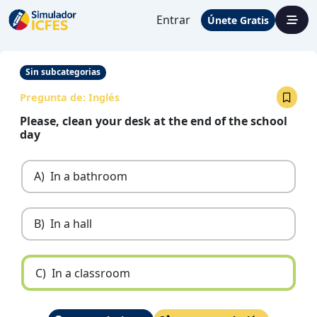
Entrar
Únete Gratis
Sin subcategorias
Pregunta de:
Inglés
Please, clean your desk at the end of the school
day
A)
In a bathroom
B)
In a hall
C)
In a classroom