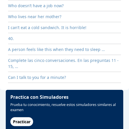
Who doesn’t have a job now?
Who lives near her mother?
I can’t eat a cold sandwich. It is horrible!
40.
A person feels like this when they need to sleep …
Complete las cinco conversaciones. En las preguntas 11 -
15, …
Can I talk to you for a minute?
Practica con Simuladores
Prueba tu conocimiento, resuelve estos simuladores similares al
examen
Practicar