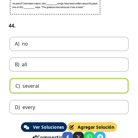
44.
A)
no
B)
all
C)
several
D)
every
Ver Soluciones
Agregar Solución
Compartir