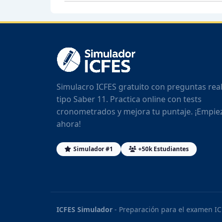
Simulacro ICFES gratuito con preguntas rea
tipo Saber 11. Practica online con tests
cronometrados y mejora tu puntaje. ¡Empie
ahora!
Simulador #1
+50k Estudiantes
ICFES Simulador
- Preparación para el examen IC