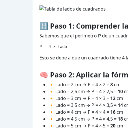
🔢 Paso 1: Comprender la
Sabemos que el perímetro
P
de un cuadra
P = 4 × lado
Esto se debe a que un cuadrado tiene 4 l
🧠 Paso 2: Aplicar la fór
🔸 Lado = 2 cm → P = 4 × 2 =
8
cm
🔸 Lado = 2,5 cm → P = 4 × 2,5 =
10
c
🔸 Lado = 3 cm → P = 4 × 3 =
12
cm
🔸 Lado = 3,5 cm → P = 4 × 3,5 =
14
c
🔸 Lado = 4 cm → P = 4 × 4 =
16
cm
🔸 Lado = 4,5 cm → P = 4 × 4,5 =
18
c
🔸 Lado = 5 cm → P = 4 × 5 =
20
cm