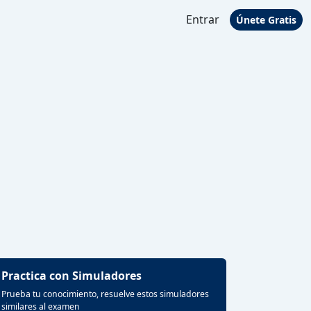
Entrar
Únete Gratis
Practica con Simuladores
Prueba tu conocimiento, resuelve estos simuladores
similares al examen