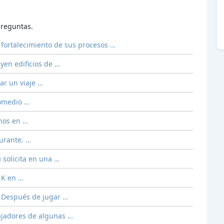
reguntas.
fortalecimiento de sus procesos …
en edificios de …
ar un viaje …
romedio …
rnos en …
aurante. …
 solicita en una …
 K en …
. Después de jugar …
bajadores de algunas …