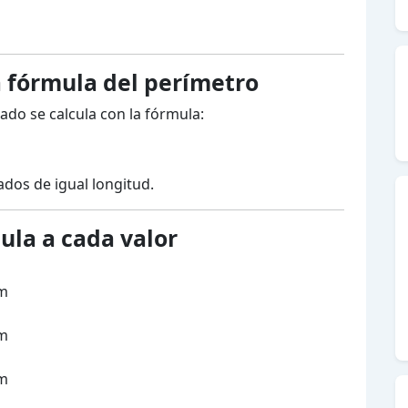
 fórmula del perímetro
do se calcula con la fórmula:
ados de igual longitud.
mula a cada valor
m
m
m