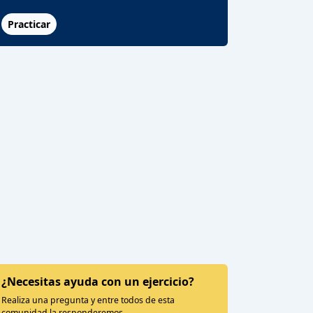
Practicar
¿Necesitas ayuda con un ejercicio?
Realiza una pregunta y entre todos de esta
comunidad la responderemos.