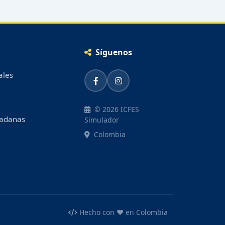
S
Síguenos
ales
© 2026 ICFES
dadanas
Simulador
Colombia
Hecho con ❤️ en Colombia