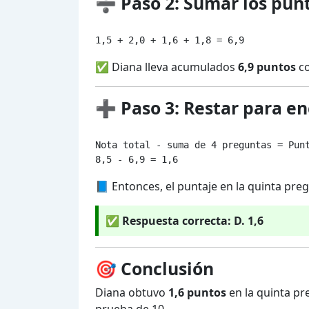
➗ Paso 2: Sumar los pun
✅ Diana lleva acumulados
6,9 puntos
co
➕ Paso 3: Restar para enc
Nota total - suma de 4 preguntas = Punt
📘 Entonces, el puntaje en la quinta preg
✅
Respuesta correcta: D. 1,6
🎯 Conclusión
Diana obtuvo
1,6 puntos
en la quinta pr
prueba de 10.