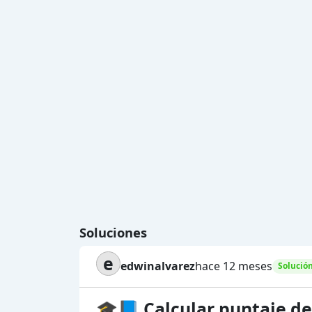
Soluciones
e
edwinalvarez
hace 12 meses
Solució
🎓📘 Calcular puntaje de