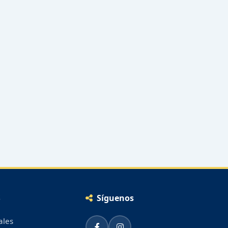
S
Síguenos
ales