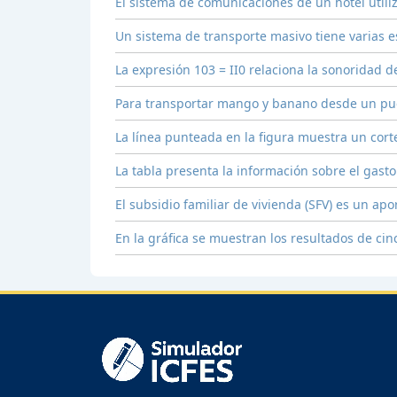
El sistema de comunicaciones de un hotel utiliz
Un sistema de transporte masivo tiene varias e
La expresión 103 = II0 relaciona la sonoridad 
Para transportar mango y banano desde un pu
La línea punteada en la figura muestra un cort
La tabla presenta la información sobre el gast
El subsidio familiar de vivienda (SFV) es un ap
En la gráfica se muestran los resultados de ci