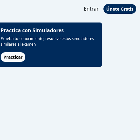
Entrar
Únete Gratis
Practica con Simuladores
Prueba tu conocimiento, resuelve estos simuladores
similares al examen
Practicar