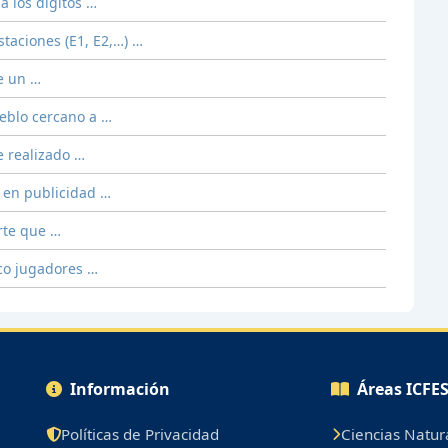
a los dígitos …
staciones (E1, E2,…) …
de un …
eblo cercano a …
e realizado …
o en publicidad …
orte que …
nco jugadores …
Información
Áreas ICFE
Políticas de Privacidad
Ciencias Natur