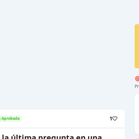

Pr
1
n Aprobada
 la última pregunta en una